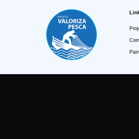
Lin
Proj
Com
Pain