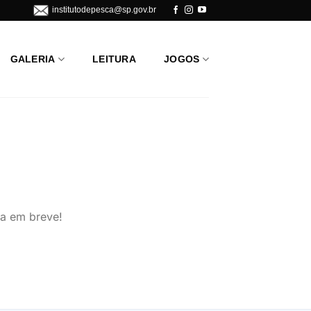
institutodepesca@sp.gov.br
GALERIA
LEITURA
JOGOS
da em breve!