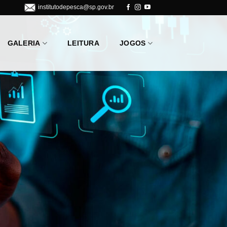
institutodepesca@sp.gov.br
GALERIA
LEITURA
JOGOS