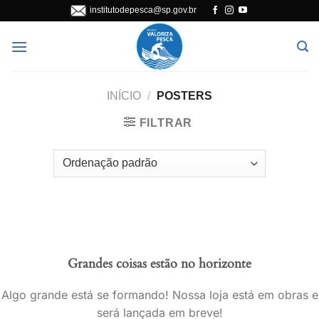
Skip
institutodepesca@sp.gov.br
to
content
INÍCIO
/
POSTERS
FILTRAR
Grandes coisas estão no horizonte
Algo grande está se formando! Nossa loja está em obras e
será lançada em breve!