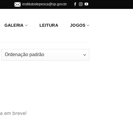
institutodepesca@sp.gov.br
GALERIA
LEITURA
JOGOS
da em breve!