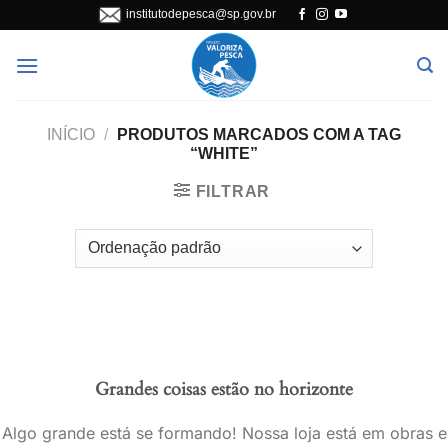
Skip
institutodepesca@sp.gov.br
to
content
INÍCIO
/
PRODUTOS MARCADOS COM A TAG
“WHITE”
FILTRAR
Grandes coisas estão no horizonte
Algo grande está se formando! Nossa loja está em obras e