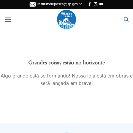
Skip
institutodepesca@sp.gov.br
to
content
Grandes coisas estão no horizonte
Algo grande está se formando! Nossa loja está em obras e
será lançada em breve!