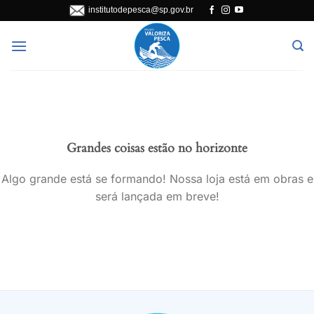
Skip
institutodepesca@sp.gov.br
to
content
Grandes coisas estão no horizonte
Algo grande está se formando! Nossa loja está em obras e
será lançada em breve!